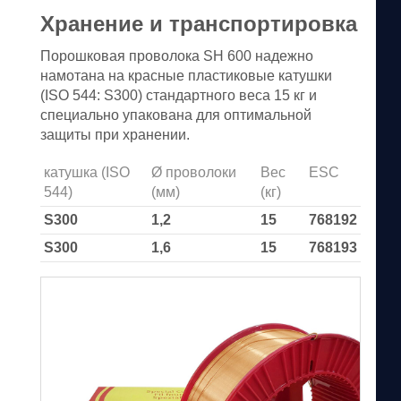
Хранение и транспортировка
Порошковая проволока SH 600 надежно
намотана на красные пластиковые катушки
(ISO 544: S300) стандартного веса 15 кг и
специально упакована для оптимальной
защиты при хранении.
катушка (ISO
Ø проволоки
Вес
ESC
544)
(мм)
(кг)
S300
1,2
15
768192
S300
1,6
15
768193