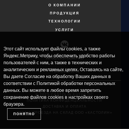
О КОМПАНИИ
ПРОДУКЦИЯ
ТЕХНОЛОГИИ
УСЛУГИ
Этот сайт использует файлы cookies, а также
Яндекс.Метрику, чтобы обеспечить удобство работы
INFO@CASTOLIN.PRO
пользователей с ним, а также в технических и
аналитических и рекламных целях. Оставаясь на сайте,
+7 (495) 212 13 51​
Вы даете Согласие на обработку Ваших данных в
соответствии с Политикой обработки персональных
данных. Вы можете в любое время запретить
© 2025 CASTOLIN EUTECTIC
сохранение файлов cookies в настройках своего
ПОЛИТИКА КОНФИДЕНЦИАЛЬНОСТИ
браузера.
ДОСТАВКА И ОПЛАТА
СХЕМА ПРОЕЗДА НА СКЛАД ООО «КАСТОЛИН»
ПОНЯТНО